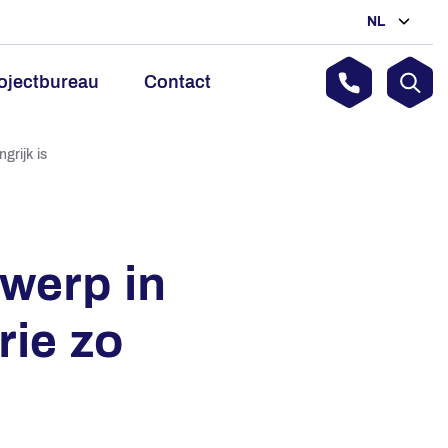
NL
ojectbureau
Contact
grijk is
werp in
rie zo