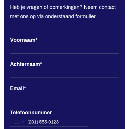
Heb je vragen of opmerkingen? Neem contact
n
met ons op via onderstaand formulier.
t
a
c
Voornaam
*
t
H
e
Achternaam
*
m
m
Email
*
i
n
k
Telefoonnummer
U