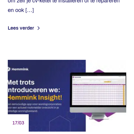
om zelf je cv-ketel te installeren of te repareren
en ook […]
Lees verder
17/03