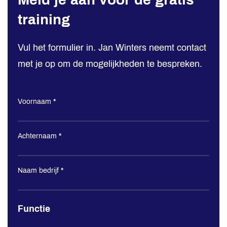
–
training
Aanmelding
live
Vul het formulier in. Jan Winters neemt contact
training
met je op om de mogelijkheden te bespreken.
brandveiligheid
Voornaam
*
Achternaam
*
Naam bedrijf
*
Functie