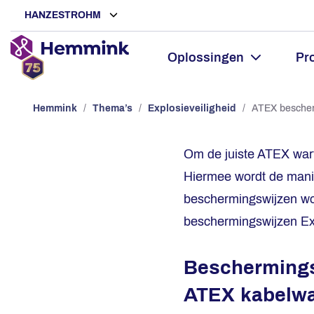
HANZESTROHM
Oplossingen
Pr
Hemmink
/
Thema’s
/
Explosieveiligheid
/
ATEX bescher
Om de juiste ATEX wart
Hiermee wordt de manie
beschermingswijzen wo
beschermingswijzen Ex d
Beschermingsw
ATEX kabelwa