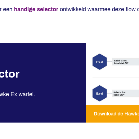
or een
handige selector
ontwikkeld waarmee deze flow du
ctor
wke Ex wartel.
Download de Hawke 