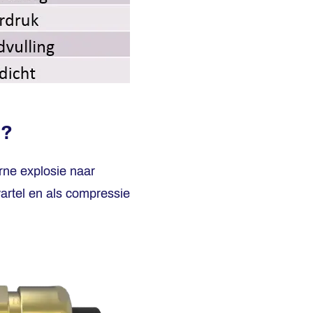
d?
rne explosie naar
wartel en als compressie