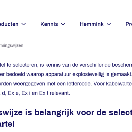
oducten
Kennis
Hemmink
Pr
mingswijzen
el te selecteren, is kennis van de verschillende bescher
r bedoeld waarop apparatuur explosieveilig is gemaakt
rden weergegeven met een lettercode. Voor kabelwartel
, Ex e, Ex i en Ex t relevant.
ijze is belangrijk voor de selec
rtel