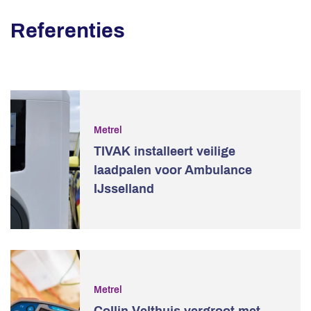
Referenties
Metrel
TIVAK installeert veilige
laadpalen voor Ambulance
IJsselland
Metrel
Collin Velthuis vergroot met