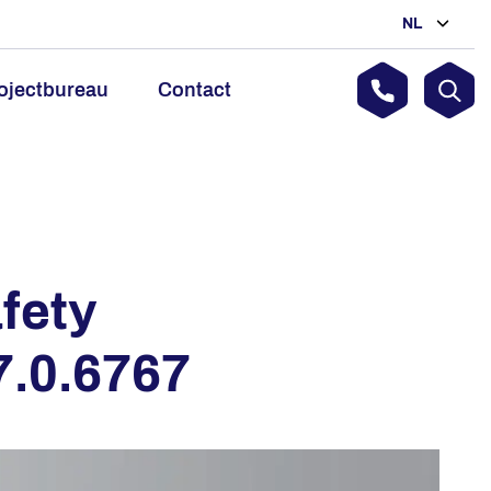
NL
ojectbureau
Contact
fety
7.0.6767