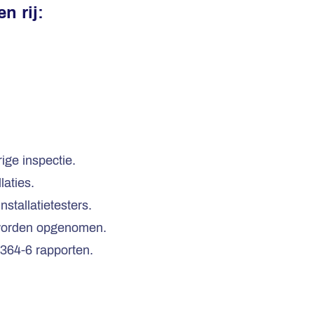
n rij:
ige inspectie.
laties.
stallatietesters.
 worden opgenomen.
364-6 rapporten.