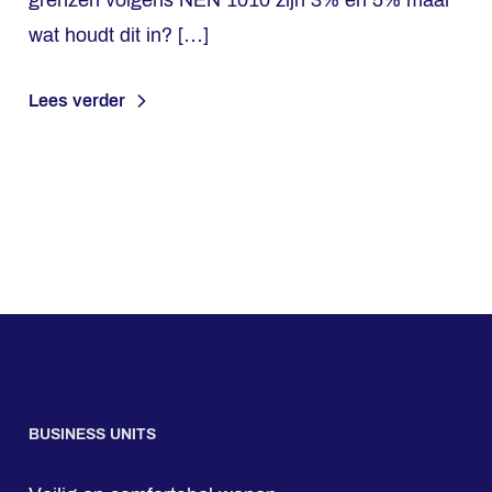
grenzen volgens NEN 1010 zijn 3% en 5% maar
wat houdt dit in? […]
Lees verder
BUSINESS UNITS