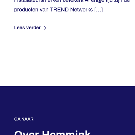
installateursmerken betekent Al enige tijd zijn de
producten van TREND Networks […]
Lees verder
GA NAAR
Over Hemmink