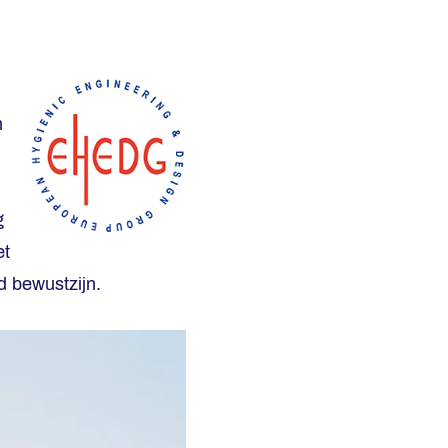
n
g
et
d bewustzijn.