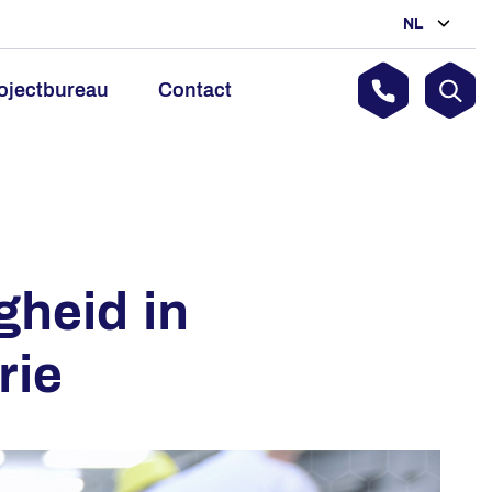
NL
ojectbureau
Contact
gheid in
rie