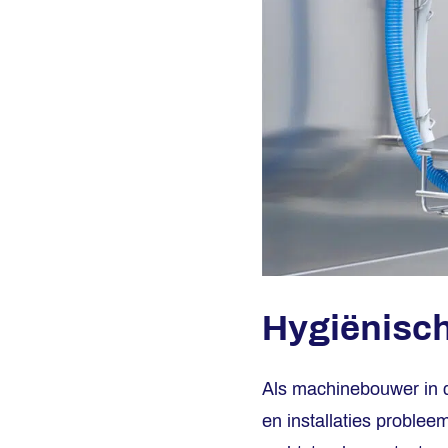
Hygiënisc
Als machinebouwer in d
en installaties proble