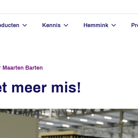
oducten
Kennis
Hemmink
Pr
r
Maarten Barten
et meer mis!