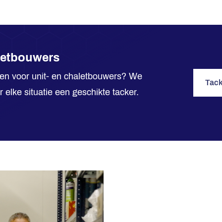
aletbouwers
eren voor unit- en chaletbouwers? We
Tack
lke situatie een geschikte tacker.