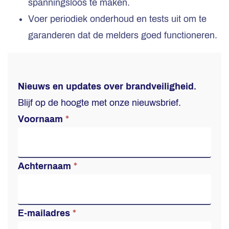
spanningsloos te maken.
Voer periodiek onderhoud en tests uit om te
garanderen dat de melders goed functioneren.
In-
Nieuws en updates over brandveiligheid.
article
Blijf op de hoogte met onze nieuwsbrief.
opt-
Voornaam
*
in
form
Achternaam
*
–
Brandveiligheid
E-mailadres
*