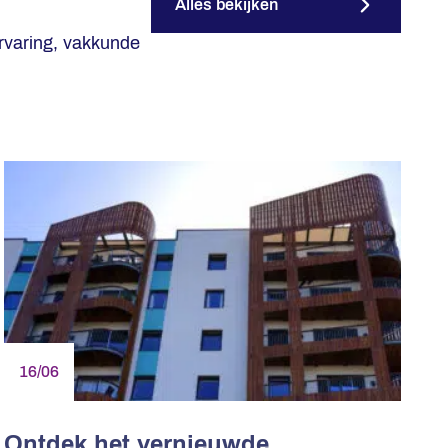
Alles bekijken
rvaring, vakkunde
16/06
Ontdek het vernieuwde