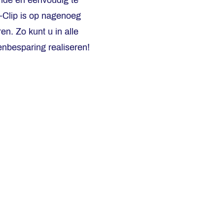
ende en eenvoudig te
o-Clip is op nagenoeg
en. Zo kunt u in alle
enbesparing realiseren!