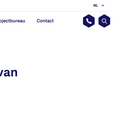
NL
ojectbureau
Contact
van