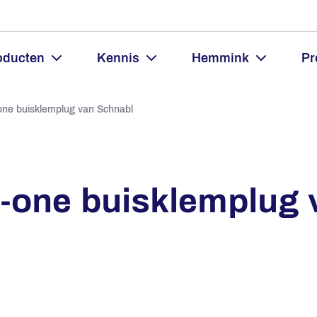
oducten
Kennis
Hemmink
Pr
-one buisklemplug van Schnabl
in-one buisklemplug 