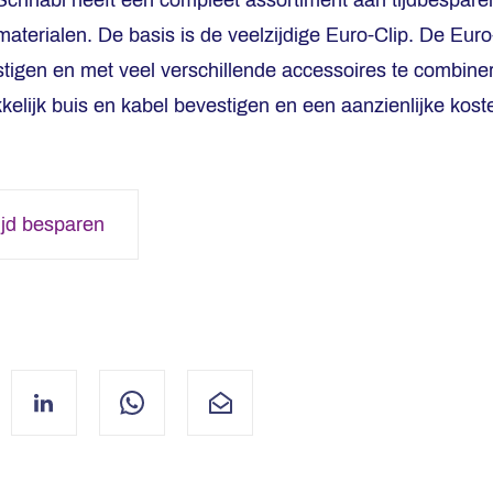
 Schnabl heeft een compleet assortiment aan tijdbespar
aterialen. De basis is de veelzijdige Euro-Clip. De Eur
stigen en met veel verschillende accessoires te combiner
kelijk buis en kabel bevestigen en een aanzienlijke kost
ijd besparen
ebook
LinkedIn
WhatsApp
Mail