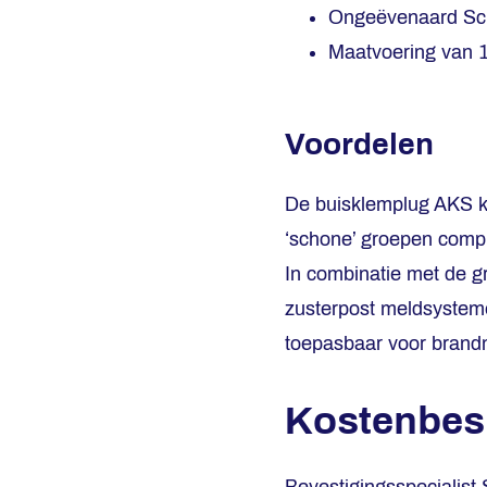
Ongeëvenaard Sch
Maatvoering van 
Voordelen
De buisklemplug AKS kun
‘schone’ groepen comp
In combinatie met de g
zusterpost meldsysteme
toepasbaar voor brandm
Kostenbes