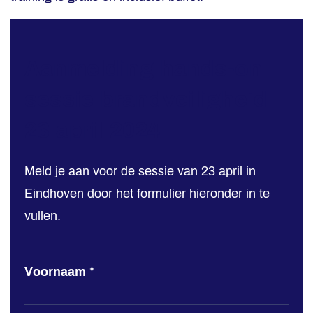
Aanmelding hands-on
Aanmelding
hands-
sessie brandveiligheid
on
23 april 2024
sessie
brandveiligheid
Meld je aan voor de sessie van 23 april in
23
Eindhoven door het formulier hieronder in te
april
vullen.
2024
Voornaam
*