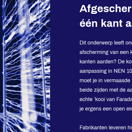
Afgescher
één kant a
Dit onderwerp leeft on
afscherming van een k
kanten aarden? De kor
aanpassing in NEN 1
moet je in vermaasde 
beide zijden met de a
echte ‘kooi van Farad
je ergens een open ein
Fabrikanten leveren h