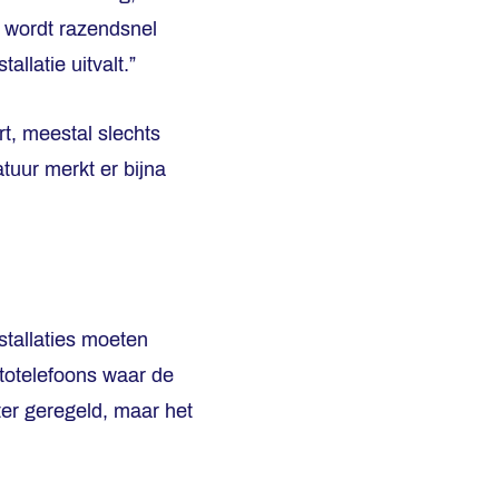
g wordt razendsnel
allatie uitvalt.”
t, meestal slechts
uur merkt er bijna
stallaties moeten
utotelefoons waar de
ter geregeld, maar het