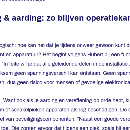
 & aarding: zo blijven operatieka
logisch: hoe kan het dat je tijdens onweer gewoon kunt 
ënt en apparatuur? Het begint volgens Hubert bij een fu
. “In feite wil je dat alle geleidende delen in de installati
bliksem geen spanningsverschil kan ontstaan. Geen span
n, dus geen risico voor mensen of gevoelige elektronica
t. Want ook als je aarding en vereffening op orde hebt,
m of schakelpieken apparaten alsnog beschadigen. De sl
el van beveiligingscomponenten: “Naast een goede ver
toe. Die zorgen ervoor dat tijdens een piek, zoals bij een