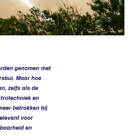
 worden genomen met
ersbui. Maar hoe
n, zelfs als de
ktrotechniek en
meer betrokken bij
 relevant voor
wbaarheid en