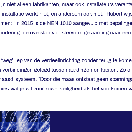
 niet alleen fabrikanten, maar ook installateurs verant
 installatie werkt niet, en andersom ook niet.” Hubert wij
ormen: “In 2015 is de NEN 1010 aangevuld met bepalinge
andering: de overstap van stervormige aarding naar ee
 ‘weg’ liep van de verdeelinrichting zonder terug te kom
n verbindingen gelegd tussen aardingen en kasten. Zo o
maasd’ systeem. “Door die maas ontstaat geen spanning
cies wat je wil voor zowel veiligheid als het voorkomen v