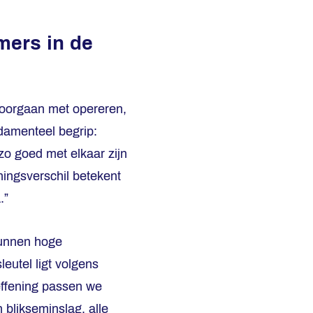
mers in de
doorgaan met opereren,
ndamenteel begrip:
e zo goed met elkaar zijn
ningsverschil betekent
.”
 kunnen hoge
eutel ligt volgens
effening passen we
 blikseminslag, alle