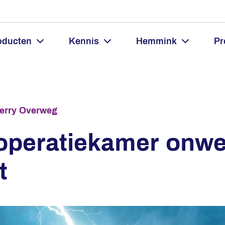
oducten
Kennis
Hemmink
Pr
erry Overweg
operatiekamer onwe
t