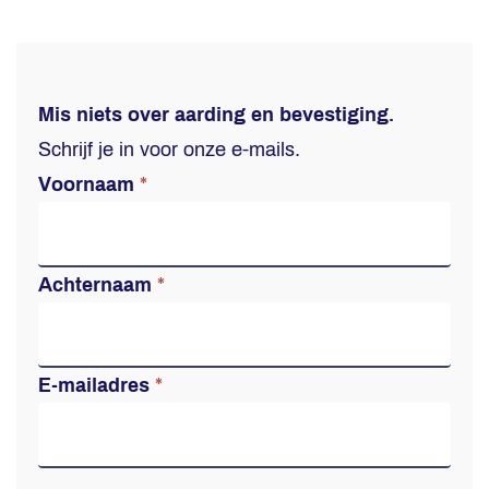
In-
Mis niets over aarding en bevestiging.
article
Schrijf je in voor onze e-mails.
opt-
Voornaam
*
in
form
Achternaam
*
–
Bevestiging/aarding
E-mailadres
*