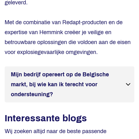
geleverd.
Met de combinatie van Redapt-producten en de
expertise van Hemmink creëer je veilige en
betrouwbare oplossingen die voldoen aan de eisen
voor explosiegevaarlijke omgevingen.
Mijn bedrijf opereert op de Belgische
markt, bij wie kan ik terecht voor
ondersteuning?
In Nederland én België wordt Redapt
Interessante blogs
vertegenwoordigd door
Hemmink
. Heb je een
vraag of wil je graag advies?
Neem contact
Wij zoeken altijd naar de beste passende
met ons op!