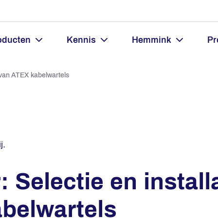
oducten
Kennis
Hemmink
Pr
e van ATEX kabelwartels
j.
 Selectie en install
belwartels