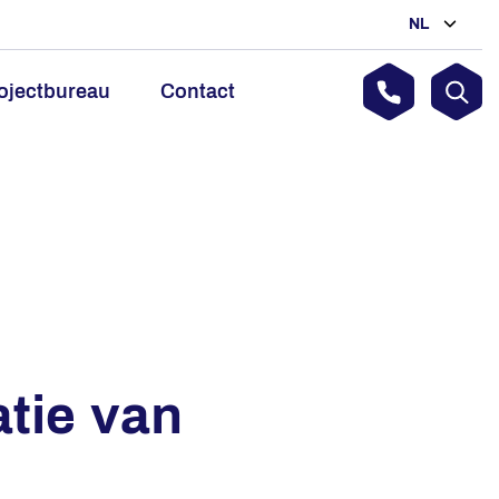
NL
ojectbureau
Contact
atie van