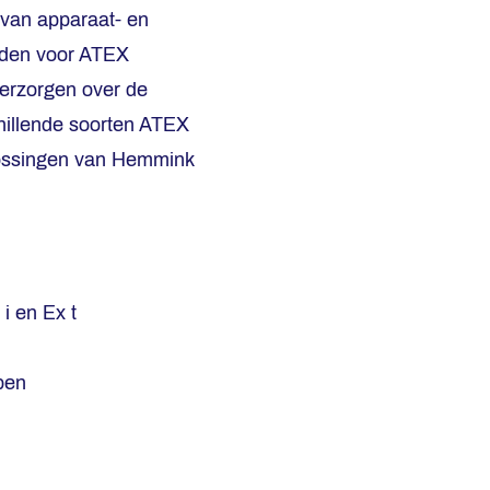
 van apparaat- en
elden voor ATEX
verzorgen over de
chillende soorten ATEX
lossingen van Hemmink
i en Ex t
pen