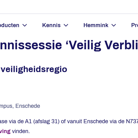
oducten
Kennis
Hemmink
Pr
nissessie ‘Veilig Verbl
veiligheidsregio
Campus, Enschede
 via de A1 (afslag 31) of vanuit Enschede via de N737
ving
vinden.