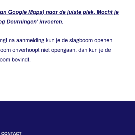
dan Google Maps) naar de juiste plek. Mocht je
weg Deurningen’ invoeren.
angt na aanmelding kun je de slagboom openen
gboom onverhoopt niet opengaan, dan kun je de
boom bevindt.
CONTACT