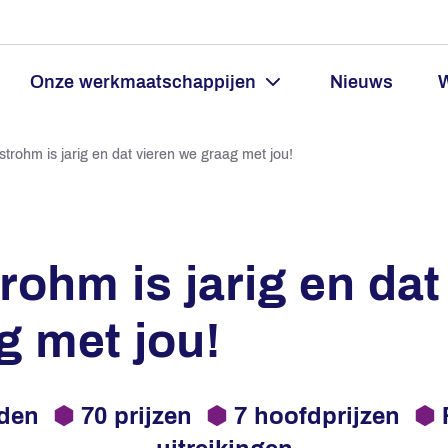
Onze werkmaatschappijen
Nieuws
W
trohm is jarig en dat vieren we graag met jou!
ohm is jarig en dat
g met jou!
nden
⬢
70 prijzen
⬢
7 hoofdprijzen
⬢
F