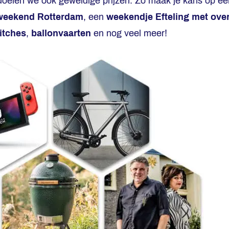
edoelen we ook geweldige prijzen. Zo maak je kans op e
weekend Rotterdam
, een
weekendje Efteling met ove
itches
,
ballonvaarten
en nog veel meer!