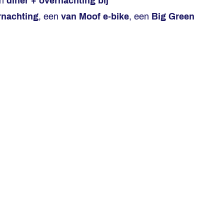
en
diner + overnachting bij
rnachting
, een
van Moof e-bike
, een
Big Green