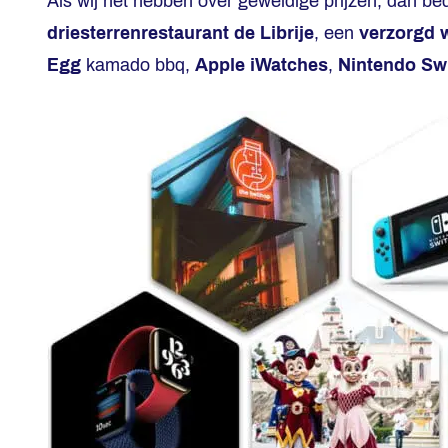
Als wij het hebben over geweldige prijzen, dan b
driesterrenrestaurant de Librije
, een
verzorgd 
Egg
kamado bbq,
Apple iWatches
,
Nintendo Sw