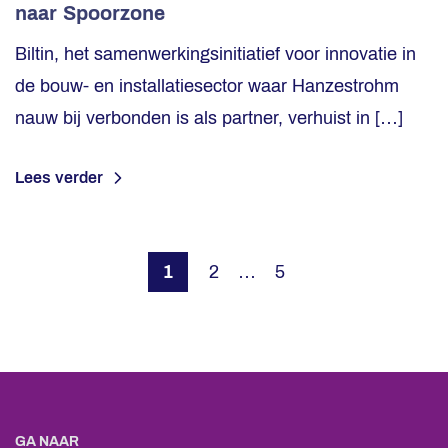
naar Spoorzone
Biltin, het samenwerkingsinitiatief voor innovatie in
de bouw- en installatiesector waar Hanzestrohm
nauw bij verbonden is als partner, verhuist in […]
Lees verder
Berichten paginering
1
2
…
5
GA NAAR