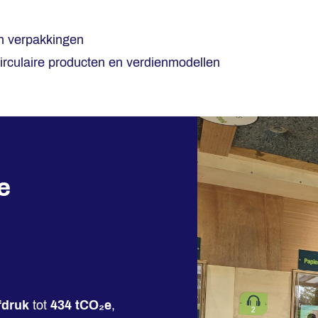
 verpakkingen
irculaire producten en verdienmodellen
e
fdruk
tot
434 tCO₂e
,