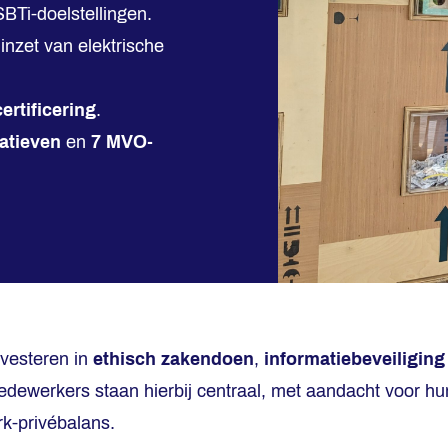
BTi-doelstellingen.
inzet van elektrische
rtificering
.
atieven
en
7 MVO-
nvesteren in
ethisch zakendoen
,
informatiebeveiliging
dewerkers staan hierbij centraal, met aandacht voor hun
k-privébalans.