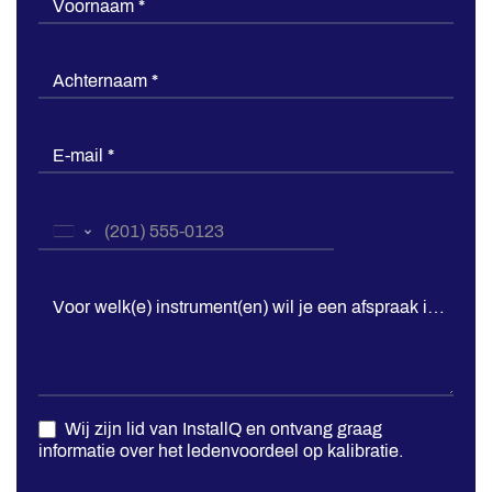
Voornaam
*
Achternaam
*
E-mail
*
Telefoonnummer
*
United
States
+1
Voor welk(e) instrument(en) wil je een afspraak inplann
Wij zijn lid van InstallQ en ontvang graag
informatie over het ledenvoordeel op kalibratie.